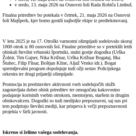
v sredo, 13. maja 2026 na Osnovni šoli Rada Robiča Limbuš.
Finalna prireditev bo potekala v četrtek, 21. maja 2026 na Osnovni
šoli Majšperk, kjer bomo gostili najboljše ekipe iz predtekmovanj.
V letu 2025 je na 17. Otroški varnostni olimpijadi sodelovalo skoraj
1000 otrok iz 80 osnovnih šol. Finalne prireditve so v preteklih letih
obiskali številni vrhunski športniki, stalni gostje dogodka (Urška
Žolnir, Tim Gajser, Nika Križnar, Urška Križnar Bogataj, Ilka
Štuhec, Filip Flisar, Boštjan Kline, Aljaž Venko idr.). Bogat
spremljevalni program dopolnjuje tudi ožji sestav Policijskega
orkestra ter drugi prijatelji olimpijade.
Promocija in predstavitev aktivnosti vseh sodelujočih služb
zagotavljata dober obisk prireditev ter omogočata kakovostno
podajanje koristnih vsebin otrokom, mentorjem, staršem in drugim
obiskovalcem. Dogodki so tudi medijsko prepoznavni, saj nas pri
tem podpirajo številni mediji, kar prispeva k večji prepoznavnosti
projekta v širši javnosti.
Iskreno si želimo vašega sodelovanja.