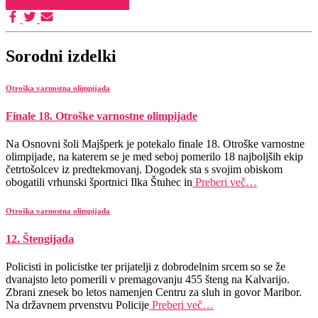
olimpijada 2026
OVO 2026
Sorodni izdelki
Otroška varnostna olimpijada
Finale 18. Otroške varnostne olimpijade
Na Osnovni šoli Majšperk je potekalo finale 18. Otroške varnostne
olimpijade, na katerem se je med seboj pomerilo 18 najboljših ekip
četrtošolcev iz predtekmovanj. Dogodek sta s svojim obiskom
obogatili vrhunski športnici Ilka Štuhec in
Preberi več…
Otroška varnostna olimpijada
12. Štengijada
Policisti in policistke ter prijatelji z dobrodelnim srcem so se že
dvanajsto leto pomerili v premagovanju 455 šteng na Kalvarijo.
Zbrani znesek bo letos namenjen Centru za sluh in govor Maribor.
Na državnem prvenstvu Policije
Preberi več…