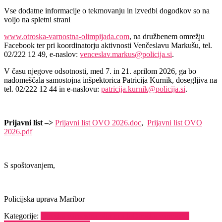
Vse dodatne informacije o tekmovanju in izvedbi dogodkov so na
voljo na spletni strani
www.otroska-varnostna-olimpijada.com
, na družbenem omrežju
Facebook ter pri koordinatorju aktivnosti Venčeslavu Markušu, tel.
02/222 12 49, e-naslov:
venceslav.markus@policija.si
.
V času njegove odsotnosti, med 7. in 21. aprilom 2026, ga bo
nadomeščala samostojna inšpektorica Patricija Kurnik, dosegljiva na
tel. 02/222 12 44 in e-naslovu:
patricija.kurnik@policija.si
.
Prijavni list –>
Prijavni list OVO 2026.doc
,
Prijavni list OVO
2026.pdf
S spoštovanjem,
Policijska uprava Maribor
Kategorije:
Otroška varnostna olimpijada
Otroška varnostna