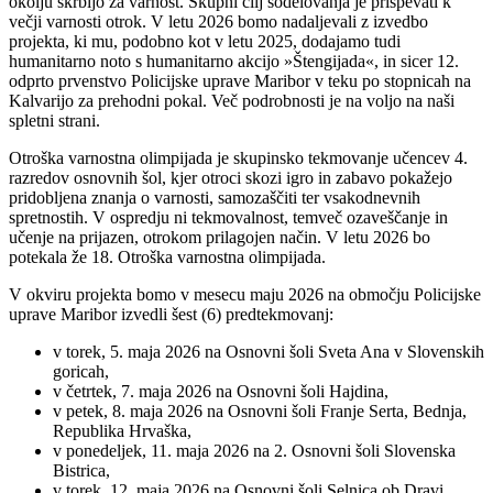
okolju skrbijo za varnost. Skupni cilj sodelovanja je prispevati k
večji varnosti otrok. V letu 2026 bomo nadaljevali z izvedbo
projekta, ki mu, podobno kot v letu 2025, dodajamo tudi
humanitarno noto s humanitarno akcijo »Štengijada«, in sicer 12.
odprto prvenstvo Policijske uprave Maribor v teku po stopnicah na
Kalvarijo za prehodni pokal. Več podrobnosti je na voljo na naši
spletni strani.
Otroška varnostna olimpijada je skupinsko tekmovanje učencev 4.
razredov osnovnih šol, kjer otroci skozi igro in zabavo pokažejo
pridobljena znanja o varnosti, samozaščiti ter vsakodnevnih
spretnostih. V ospredju ni tekmovalnost, temveč ozaveščanje in
učenje na prijazen, otrokom prilagojen način. V letu 2026 bo
potekala že 18. Otroška varnostna olimpijada.
V okviru projekta bomo v mesecu maju 2026 na območju Policijske
uprave Maribor izvedli šest (6) predtekmovanj:
v torek, 5. maja 2026 na Osnovni šoli Sveta Ana v Slovenskih
goricah,
v četrtek, 7. maja 2026 na Osnovni šoli Hajdina,
v petek, 8. maja 2026 na Osnovni šoli Franje Serta, Bednja,
Republika Hrvaška,
v ponedeljek, 11. maja 2026 na 2. Osnovni šoli Slovenska
Bistrica,
v torek, 12. maja 2026 na Osnovni šoli Selnica ob Dravi,